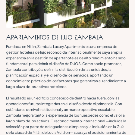
Apartamentos de lujo Zambala
Fundada en Milán, Zambala Luxury Apartments es una empresa de
gestión hotelera de lujo reconocida internacionalmente cuya amplia
experiencia en la gestión de apartahoteles de alto rendimiento ha sido
fundamental para definir el diseño de DUOS. Como socio promotor,
Zambala contribuyó a definir la distribución de las unidades, la
planificación espacial y el diseño de los servicios, aportando un
conocimiento práctico de los factores que garantizan el rendimiento a
largo plazo de los activos hoteleros.
El resultado es un edificio concebido de dentro hacia fuera, con las
operaciones futuras integradas en el diseño desde el primer día. Con
estándares de nivel institucional y un marco operativo escalable,
Zambala mejora tanto la experiencia de los huéspedes como el valor a
largo plazo de los activos. El reconocimiento internacional —incluida la
selección por parte de delegaciones olímpicas y la inclusión en la Guía
de la ciudad de Milán de Louis Vuitton— subraya el posicionamiento de