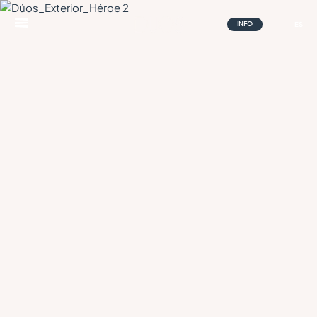
Ir
al
INFO
ES
Abrir
contenido
menú