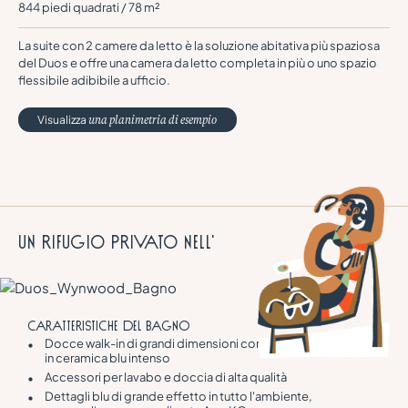
844 piedi quadrati / 78 m²
La suite con 2 camere da letto è la soluzione abitativa più spaziosa
del Duos e offre una camera da letto completa in più o uno spazio
flessibile adibibile a ufficio.
Visualizza
una planimetria di esempio
Un rifugio privato nell'
CARATTERISTICHE DEL BAGNO
Docce walk-in di grandi dimensioni con piastrelle
in ceramica blu intenso
Accessori per lavabo e doccia di alta qualità
Dettagli blu di grande effetto in tutto l'ambiente,