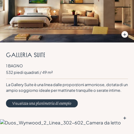
G
a
l
l
e
r
i
a
S
U
I
T
E
1 BAGNO
532 piedi quadrati / 49 m²
La Gallery Suite è una linea dalle proporzioni armoniose, dotata di un
ampio soggiorno ideale per mattinate tranquille o serate intime.
Visualizza
una planimetria di esempio