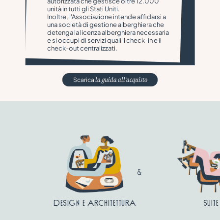
autorizzata che gestisce oltre 12.000
unità in tutti gli Stati Uniti.
Inoltre, l'Associazione intende affidarsi a
una società di gestione alberghiera che
detenga la licenza alberghiera necessaria
e si occupi di servizi quali il check-in e il
check-out centralizzati.
Scarica
la guida all'acquisto
Design e architettura
Suite