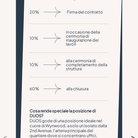
20%
Firma del contratto
in occasione della
cerimonia di
10%
inaugurazione dei
lavori
alla cerimonia di
10%
completamento della
struttura
60%
alla chiusura
Cosa rende speciale la posizione di
DUOS?
DUOS gode di una posizione ideale nel
cuore di Wynwood, a solo un isolato dalla
2nd Avenue, l'arteria principale del
quartiere dove si concentrano uffici,