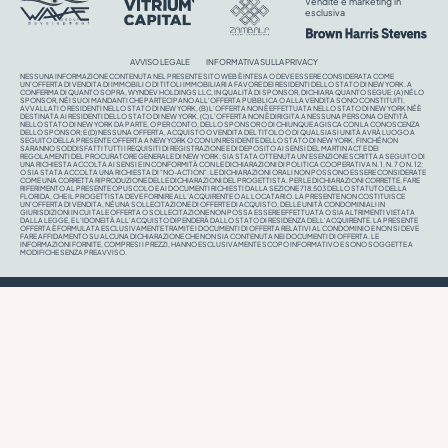
Vendite e marketing in
esclusiva
AVVISO LEGALE
INFORMATIVA SULLA PRIVACY
NESSUNA INFORMAZIONE CONTENUTA NEL PRESENTE SITO WEB È INTESA O DEVE ESSERE CONSIDERATA COME
UN'OFFERTA DI VENDITA DI IMMOBILI O DI TITOLI IMMOBILIARI A FAVORE DEI RESIDENTI DELLO STATO DI NEW YORK. A
CONFERMA DI QUANTO SOPRA, WYNDEV HOLDINGS LLC, IN QUALITÀ DI SPONSOR, DICHIARA QUANTO SEGUE: (A) NÉ LO
SPONSOR, NÉ I SUOI MANDANTI CHE PARTECIPANO ALL'OFFERTA PUBBLICA O ALLA VENDITA SONO CONSTITUITI,
AVVALLATI O RESIDENTI NELLO STATO DI NEW YORK, (B) L'OFFERTA NON È EFFETTUATA NELLO STATO DI NEW YORK NÉ È
DESTINATA AI RESIDENTI DELLO STATO DI NEW YORK, (C) L'OFFERTA NON È DIRIGITA A NESSUNA PERSONA O ENTITÀ
NELLO STATO DI NEW YORK DA PARTE, O PER CONTO, DELLO SPONSOR O DI CHIUNQUE AGISCA CON LA CONOSCENZA
DELLO SPONSOR; E (D) NESSUNA OFFERTA, ACQUISTO O VENDITA DEL TITOLO O DI QUALSIASI UNITÀ AVRÀ LUOGO A
SEGUITO DELLA PRESENTE OFFERTA A NEW YORK O CON UN RESIDENTE DELLO STATO DI NEW YORK, FINCHÉ NON
SARANNO SODDISFATTI TUTTI I REQUISITI DI REGISTRAZIONE E DI DEPOSITO AI SENSI DEL MARTIN ACT E DEI
REGOLAMENTI DEL PROCURATORE GENERALE DI NEW YORK; SIA STATA OTTENUTA UN'ESENZIONE SCRITTA A SEGUITO DI
UNA RICHIESTA ACCOLTA AI SENSI E IN CONFORMITÀ CON LE DICHIARAZIONI DI POLITICA COOPERATIVA N. 1, N. 7 O N. 12;
O SIA STATA ACCOLTA UNA RICHIESTA DI "NO-ACTION". LE DICHIARAZIONI ORALI NON POSSONO ESSERE CONSIDERATE
COME UNA CORRETTA RIPRODUZIONE DELLE DICHIARAZIONI DEL PROGETTISTA. PER LE DICHIARAZIONI CORRETTE, FARE
RIFERIMENTO AL PRESENTE OPUSCOLO E AI DOCUMENTI RICHIESTI DALLA SEZIONE 718.503 DELLO STATUTO DELLA
FLORIDA, CHE IL PROGETTISTA DEVE FORNIRE ALL’ACQUIRENTE O AL LOCATARIO. LA PRESENTE NON COSTITUISCE
UN'OFFERTA DI VENDITA, NÉ UNA SOLLECITAZIONE DI OFFERTE DI ACQUISTO, DELLE UNITÀ CONDOMINIALI IN
GIURISDIZIONI IN CUI TALE OFFERTA O SOLLECITAZIONE NON POSSA ESSERE EFFETTUATA O SIA ALTRIMENTI VIETATA
DALLA LEGGE, E L'IDONEITÀ ALL'ACQUISTO DIPENDERÀ DALLO STATO DI RESIDENZA DELL'ACQUIRENTE. LA PRESENTE
OFFERTA È FORMULATA ESCLUSIVAMENTE TRAMITE I DOCUMENTI DI OFFERTA RELATIVI AL CONDOMINIO E NON SI DEVE
FARE AFFIDAMENTO SU ALCUNA DICHIARAZIONE CHE NON SIA CONTENUTA NEI DOCUMENTI DI OFFERTA. LE
INFORMAZIONI FORNITE, COMPRESI I PREZZI, HANNO ESCLUSIVAMENTE SCOPO INFORMATIVO E SONO SOGGETTE A
MODIFICHE SENZA PREAVVISO.