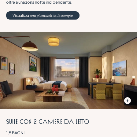
oltre a una zona notte indipendente.
Visualizza
una planimetria di esempio
S
u
i
t
e
c
o
n
2
c
a
m
e
r
e
d
a
l
e
t
t
o
1,5 BAGNI