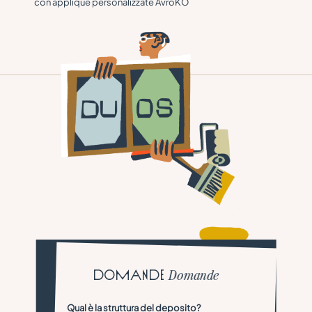
con applique personalizzate AvroKO
D
O
M
A
N
D
E
D
o
m
a
n
d
e
Qual è la struttura del deposito?