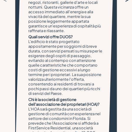
negozi, ristoranti, gallerie d'arte e locali
notturni. Questa vicinanza offre un
accesso immediato all'energia e alla
vivacità del quartiere, mentre la sua
posizione leggermente appartata
garantisce un'esperienza di ospitalità più
raffinata e rilassante.
Quali servizi offre DUOS?
L'edificio è stato progettato
appositamente per soggiorni di breve
durata, con servizi pensati su misura per le
esigenze degli ospiti di passaggio,
evitando al contempo con attenzione
quelle caratteristiche che comportano
costi di gestione eccessivi a lungo
termine per i proprietari. La sua posizione
valorizza ulteriormente l'offerta,
consentendo ai residenti di trovarsi a
pochi passi da uno dei quartieri più ricchi
di servizi del Paese.
Chi è la società di gestione
dell'associazione dei proprietari (HOA)?
L'HOA sarà gestita da una società di
gestione di comunità con esperienza nel
settore dei condomini in Florida. Si
prevede che l'Associazione si affiderà a
FirstService Residential, una società