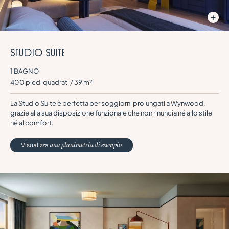
s
t
u
d
i
o
S
U
I
T
E
1 BAGNO
400 piedi quadrati / 39 m²
La Studio Suite è perfetta per soggiorni prolungati a Wynwood,
grazie alla sua disposizione funzionale che non rinuncia né allo stile
né al comfort.
Visualizza
una planimetria di esempio