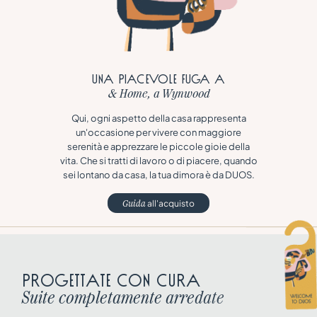
Una piacevole fuga a
& Home, a Wynwood
Qui, ogni aspetto della casa rappresenta
un'occasione per vivere con maggiore
serenità e apprezzare le piccole gioie della
vita. Che si tratti di lavoro o di piacere, quando
sei lontano da casa, la tua dimora è da DUOS.
all'acquisto
Guida
P
r
o
g
e
t
t
a
t
e
c
o
n
c
u
r
a
S
u
i
t
e
c
o
m
p
l
e
t
a
m
e
n
t
e
a
r
r
e
d
a
t
e