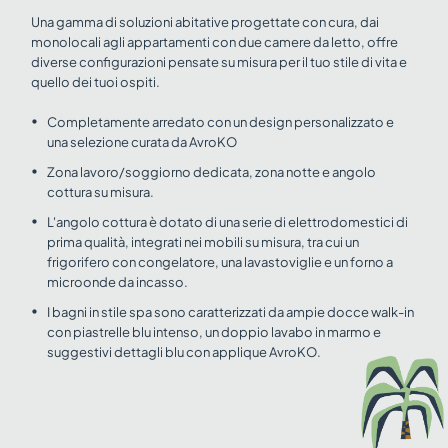
Una gamma di soluzioni abitative progettate con cura, dai
monolocali agli appartamenti con due camere da letto, offre
diverse configurazioni pensate su misura per il tuo stile di vita e
quello dei tuoi ospiti.
Completamente arredato con un design personalizzato e
una selezione curata da AvroKO
Zona lavoro/soggiorno dedicata, zona notte e angolo
cottura su misura.
L'angolo cottura è dotato di una serie di elettrodomestici di
prima qualità, integrati nei mobili su misura, tra cui un
frigorifero con congelatore, una lavastoviglie e un forno a
microonde da incasso.
I bagni in stile spa sono caratterizzati da ampie docce walk-in
con piastrelle blu intenso, un doppio lavabo in marmo e
suggestivi dettagli blu con applique AvroKO.