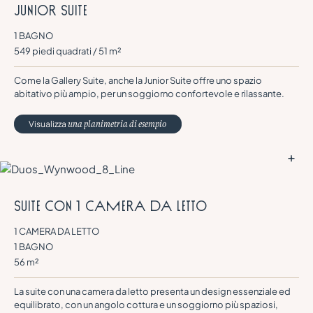
J
u
n
i
o
r
S
U
I
T
E
1 BAGNO
549 piedi quadrati / 51 m²
Come la Gallery Suite, anche la Junior Suite offre uno spazio
abitativo più ampio, per un soggiorno confortevole e rilassante.
Visualizza
una planimetria di esempio
S
u
i
t
e
c
o
n
1
c
a
m
e
r
a
d
a
l
e
t
t
o
1 CAMERA DA LETTO
1 BAGNO
56 m²
La suite con una camera da letto presenta un design essenziale ed
equilibrato, con un angolo cottura e un soggiorno più spaziosi,