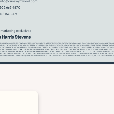
info@duoswynwood.com
305.663.4870
INSTAGRAM
 marketing exclusivos
DE BIENES INMUEBLES O DE VALORES INMOBILIARIOS A RESIDENTES DEL ESTADO DE NEW YORK. EN CONFORMIDAD CON LO ANTERIOR,
L ESTADO DE NEW YORK, (B) LA OFERTA NO SE REALIZA EN EL ESTADO DE NEW YORK SE DIRIGE A LOS RESIDENTES DEL ESTADO DE N
PATROCINADOR; Y (D) NO SE REALIZARÁ NINGUNA OFERTA, COMPRA O VENTA DEL VALOR O DE CUALQUIER PARTICIPACIÓN COMO RE
YORK GENERAL NEW YORK ; SE OBTENGA UNA EXENCIÓN POR ESCRITO TRAS LA CONCESIÓN DE UNA SOLICITUD DE CONFORMIDAD CON L
CLARACIONES DEL PROMOTOR. PARA OBTENER INFORMACIÓN CORRECTA, CONSULTE ESTE FOLLETO Y LOS DOCUMENTOS EXIGIDOS PO
DE CONDOMINIO EN JURISDICCIONES DONDE DICHA OFERTA O SOLICITUD NO PUEDA REALIZARSE O ESTÉ PROHIBIDA POR LEY, Y SU E
 EN NINGUNA DECLARACIÓN QUE NO FIGURE EN DICHOS DOCUMENTOS. LA INFORMACIÓN PROPORCIONADA, INCLUIDOS LOS PRECIOS