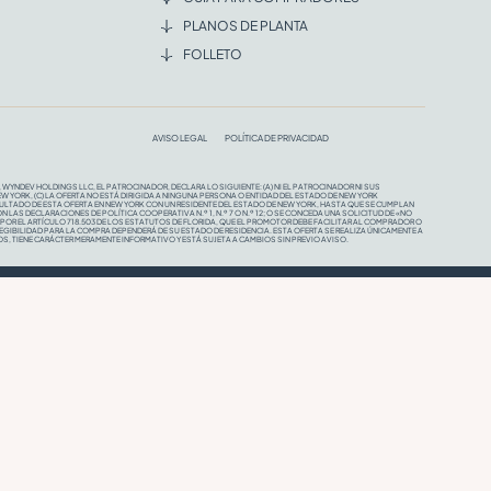
PLANOS DE PLANTA
FOLLETO
AVISO LEGAL
POLÍTICA DE PRIVACIDAD
 WYNDEV HOLDINGS LLC, EL PATROCINADOR, DECLARA LO SIGUIENTE: (A) NI EL PATROCINADOR NI SUS
EW YORK, (C) LA OFERTA NO ESTÁ DIRIGIDA A NINGUNA PERSONA O ENTIDAD DEL ESTADO DE NEW YORK
SULTADO DE ESTA OFERTA EN NEW YORK CON UN RESIDENTE DEL ESTADO DE NEW YORK, HASTA QUE SE CUMPLAN
AS DECLARACIONES DE POLÍTICA COOPERATIVA N.º 1, N.º 7 O N.º 12; O SE CONCEDA UNA SOLICITUD DE «NO
R EL ARTÍCULO 718.503 DE LOS ESTATUTOS DE FLORIDA, QUE EL PROMOTOR DEBE FACILITAR AL COMPRADOR O
LEGIBILIDAD PARA LA COMPRA DEPENDERÁ DE SU ESTADO DE RESIDENCIA. ESTA OFERTA SE REALIZA ÚNICAMENTE A
, TIENE CARÁCTER MERAMENTE INFORMATIVO Y ESTÁ SUJETA A CAMBIOS SIN PREVIO AVISO.