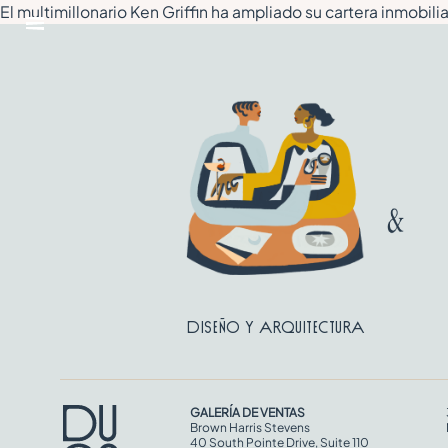
Ir
El multimillonario Ken Griffin ha ampliado su cartera inmobil
al
Abrir
contenido
menú
Diseño y arquitectura
GALERÍA DE VENTAS
Brown Harris Stevens
40 South Pointe Drive, Suite 110