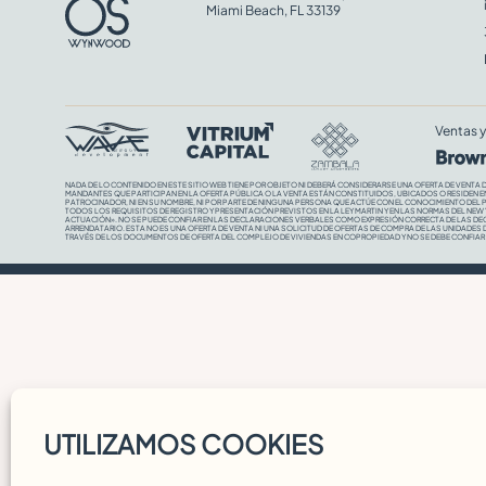
Miami Beach, FL 33139
Ventas y
NADA DE LO CONTENIDO EN ESTE SITIO WEB TIENE POR OBJETO NI DEBERÁ CONSIDERARSE UNA OFERTA DE VENTA 
MANDANTES QUE PARTICIPAN EN LA OFERTA PÚBLICA O LA VENTA ESTÁN CONSTITUIDOS, UBICADOS O RESIDEN EN E
PATROCINADOR, NI EN SU NOMBRE, NI POR PARTE DE NINGUNA PERSONA QUE ACTÚE CON EL CONOCIMIENTO DEL 
TODOS LOS REQUISITOS DE REGISTRO Y PRESENTACIÓN PREVISTOS EN LA LEY MARTIN Y EN LAS NORMAS DEL NEW 
ACTUACIÓN». NO SE PUEDE CONFIAR EN LAS DECLARACIONES VERBALES COMO EXPRESIÓN CORRECTA DE LAS DE
ARRENDATARIO. ESTA NO ES UNA OFERTA DE VENTA NI UNA SOLICITUD DE OFERTAS DE COMPRA DE LAS UNIDADES 
TRAVÉS DE LOS DOCUMENTOS DE OFERTA DEL COMPLEJO DE VIVIENDAS EN COPROPIEDAD Y NO SE DEBE CONFIAR